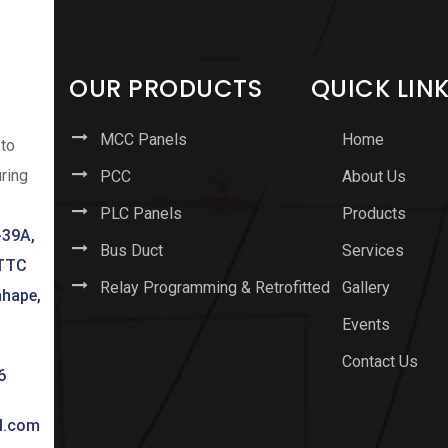
OUR PRODUCTS
QUICK LIN
MCC Panels
Home
 to
uring
PCC
About Us
PLC Panels
Products
-39A,
Bus Duct
Services
 TTC
Relay Programming & Retrofitted
Gallery
ahape,
Events
Contact Us
6
l.com