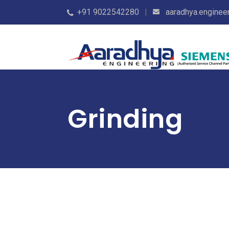
+91 9022542280
aaradhya.engine
Grinding